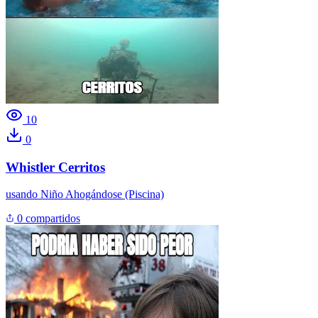
10
0
Whistler Cerritos
usando
Niño Ahogándose (Piscina)
0 compartidos