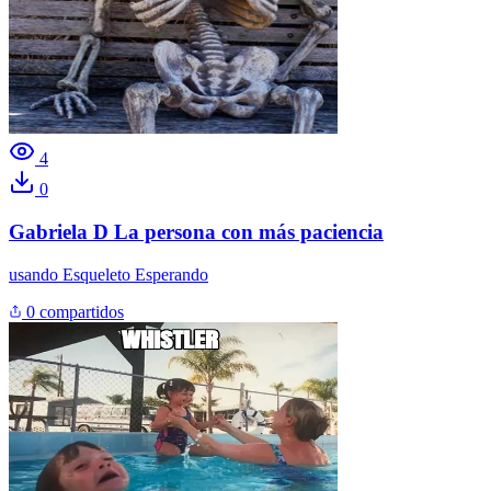
4
0
Gabriela D La persona con más paciencia
usando
Esqueleto Esperando
0 compartidos