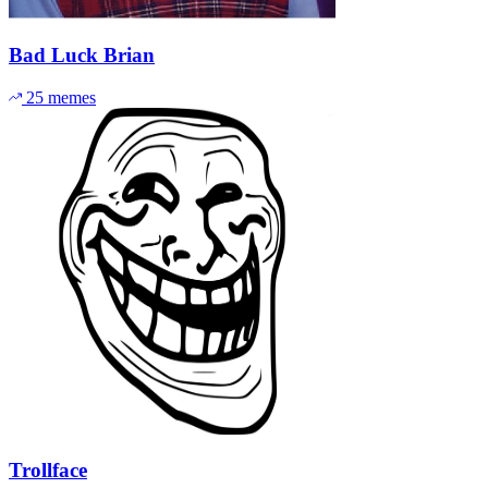
Bad Luck Brian
25 memes
Trollface