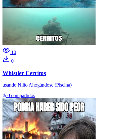
10
0
Whistler Cerritos
usando
Niño Ahogándose (Piscina)
0 compartidos