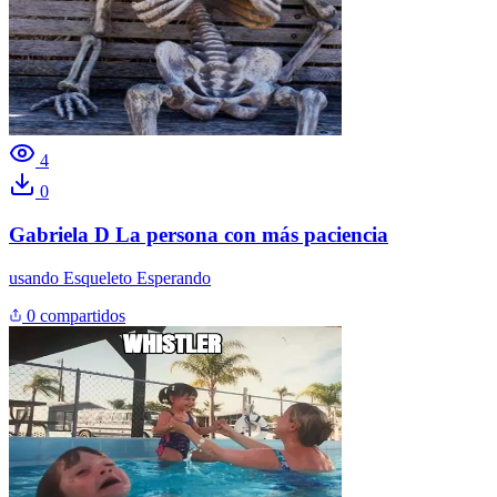
4
0
Gabriela D La persona con más paciencia
usando
Esqueleto Esperando
0 compartidos