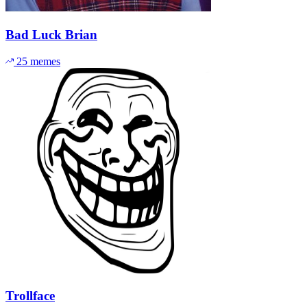
Bad Luck Brian
25 memes
Trollface