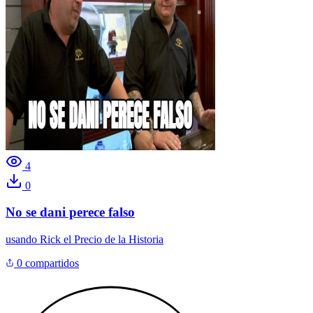
4
0
No se dani perece falso
usando
Rick el Precio de la Historia
0 compartidos