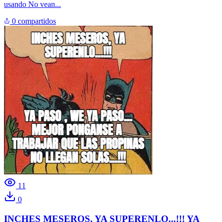
usando
No vean...
0 compartidos
11
0
INCHES MESEROS, YA SUPERENLO...!!! YA