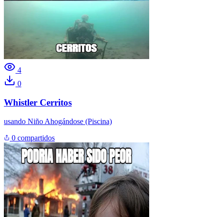
4
0
Whistler Cerritos
usando
Niño Ahogándose (Piscina)
0 compartidos