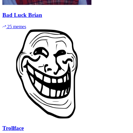
Bad Luck Brian
25 memes
Trollface