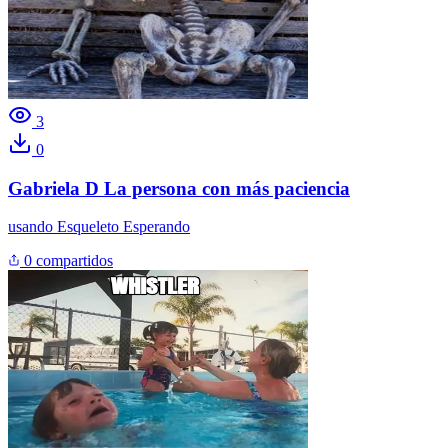
3
0
Gabriela D La persona con más paciencia
usando
Esqueleto Esperando
0 compartidos