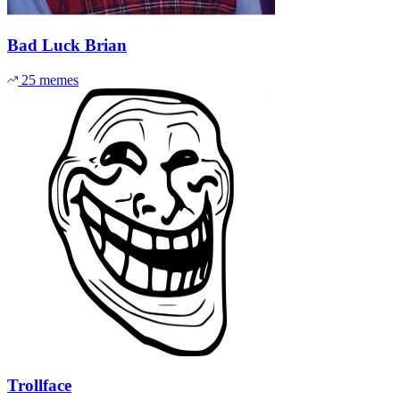
Bad Luck Brian
25 memes
Trollface