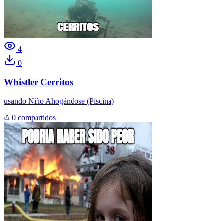
4
0
Whistler Cerritos
usando
Niño Ahogándose (Piscina)
0 compartidos