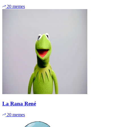
20 memes
La Rana René
20 memes