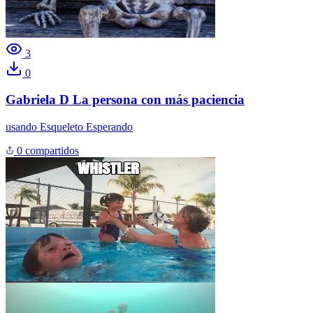
3
0
Gabriela D La persona con más paciencia
usando
Esqueleto Esperando
0 compartidos