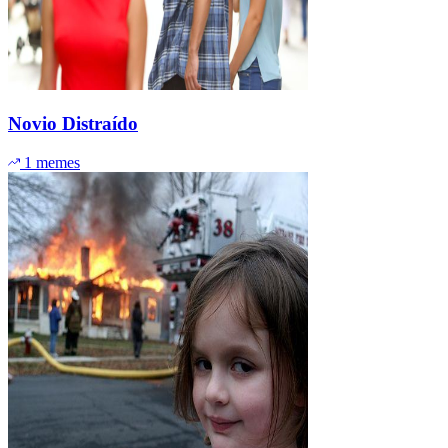
Novio Distraído
1 memes