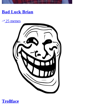
Bad Luck Brian
25 memes
Trollface