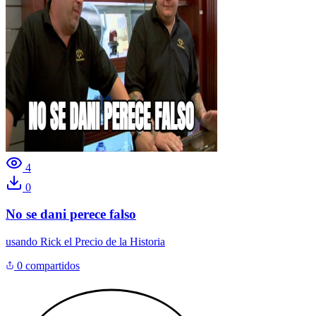
4
0
No se dani perece falso
usando
Rick el Precio de la Historia
0 compartidos