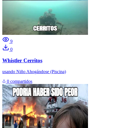
9
0
Whistler Cerritos
usando
Niño Ahogándose (Piscina)
0 compartidos