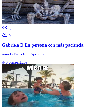
3
0
Gabriela D La persona con más paciencia
usando
Esqueleto Esperando
0 compartidos