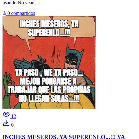
usando
No vean...
0 compartidos
12
0
INCHES MESEROS, YA SUPERENLO...!!! YA