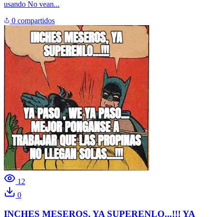
usando
No vean...
0 compartidos
12
0
INCHES MESEROS, YA SUPERENLO...!!! YA