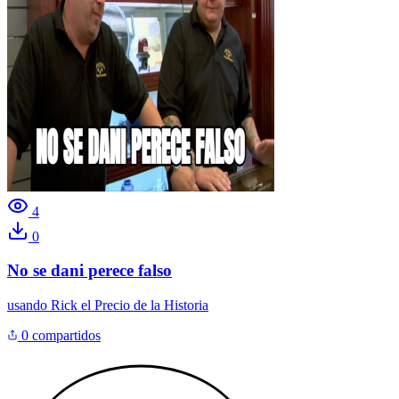
4
0
No se dani perece falso
usando
Rick el Precio de la Historia
0 compartidos