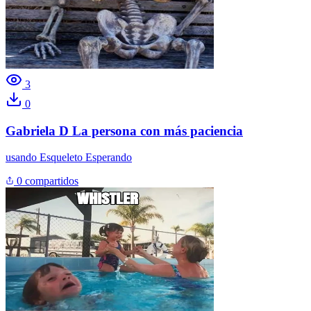
3
0
Gabriela D La persona con más paciencia
usando
Esqueleto Esperando
0 compartidos