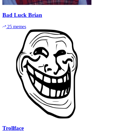
Bad Luck Brian
25 memes
Trollface