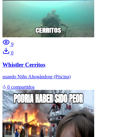
9
0
Whistler Cerritos
usando
Niño Ahogándose (Piscina)
0 compartidos