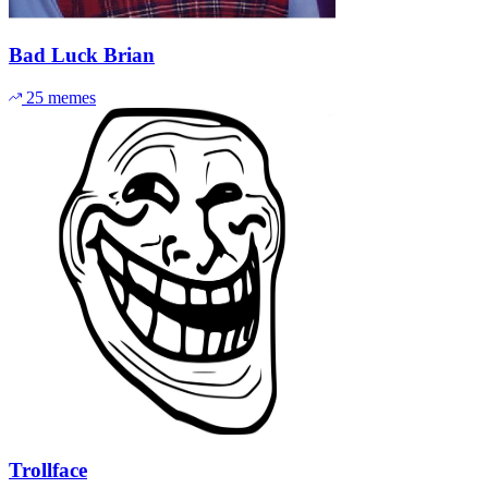
Bad Luck Brian
25 memes
Trollface