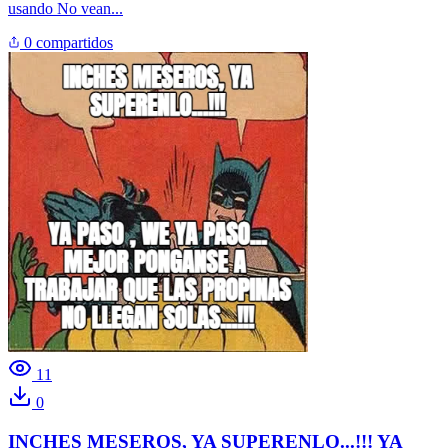
usando
No vean...
0 compartidos
11
0
INCHES MESEROS, YA SUPERENLO...!!! YA