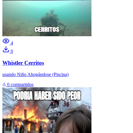
4
0
Whistler Cerritos
usando
Niño Ahogándose (Piscina)
0 compartidos