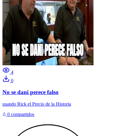
4
0
No se dani perece falso
usando
Rick el Precio de la Historia
0 compartidos