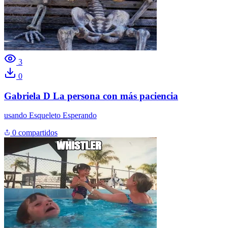
3
0
Gabriela D La persona con más paciencia
usando
Esqueleto Esperando
0 compartidos