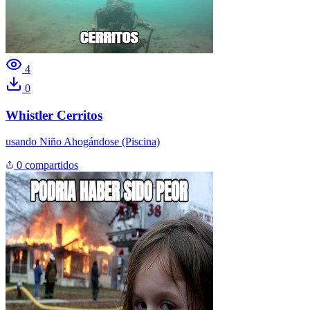
4
0
Whistler Cerritos
usando
Niño Ahogándose (Piscina)
0 compartidos