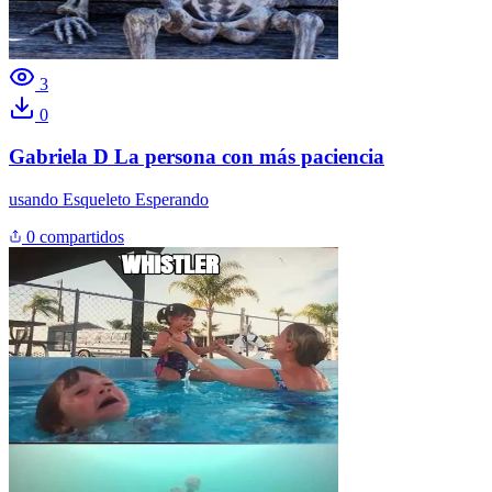
3
0
Gabriela D La persona con más paciencia
usando
Esqueleto Esperando
0 compartidos