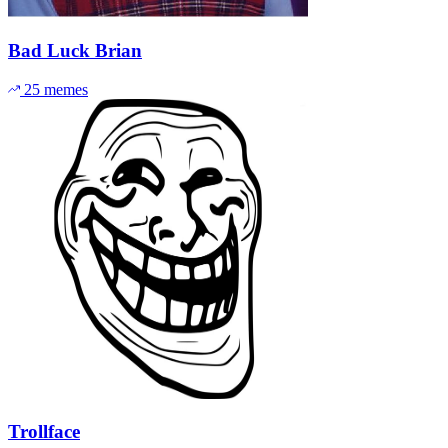
Bad Luck Brian
25 memes
Trollface