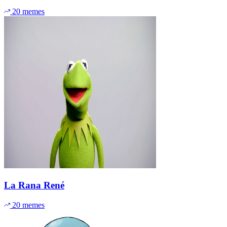
20 memes
La Rana René
20 memes