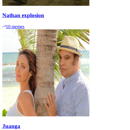
Nathan explosion
10
memes
Juanga