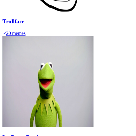
Trollface
20
memes