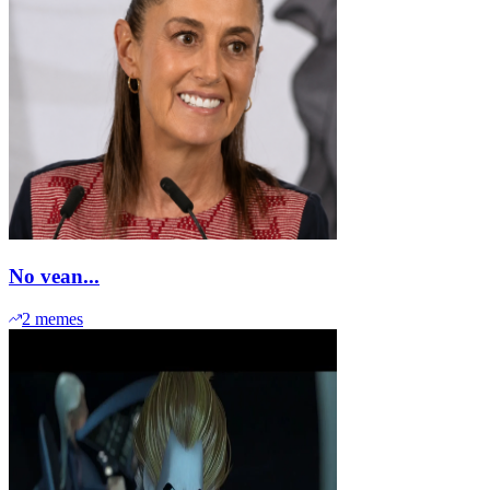
No vean...
2
memes