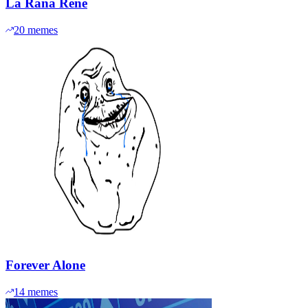
La Rana René
20
memes
Forever Alone
14
memes