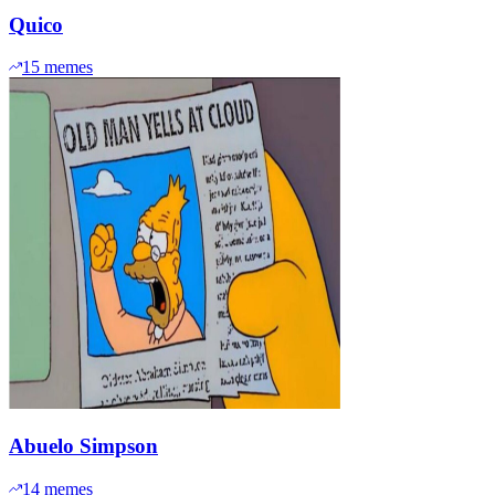
Quico
15
memes
Abuelo Simpson
14
memes