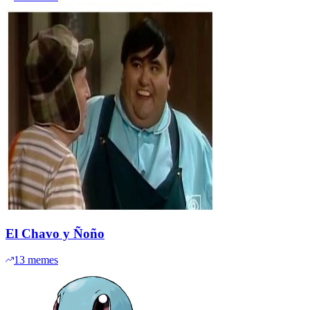
El Chavo y Ñoño
13
memes