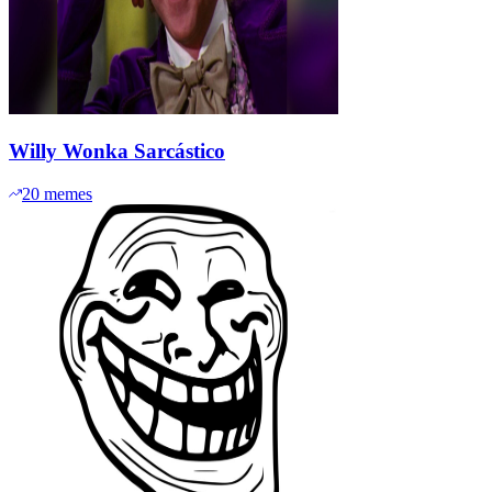
Willy Wonka Sarcástico
20
memes