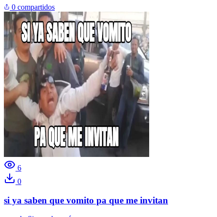
0 compartidos
6
0
si ya saben que vomito pa que me invitan