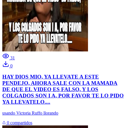
31
0
HAY DIOS MIO, YA LLEVATE A ESTE
PENDEJO, AHORA SALE CON LA MAMADA
DE QUE EL VIDEO ES FALSO, Y LOS
COLGADOS SON I A, POR FAVOR TE LO PIDO
YA LLEVATELO....
usando
Victoria Ruffo llorando
0 compartidos