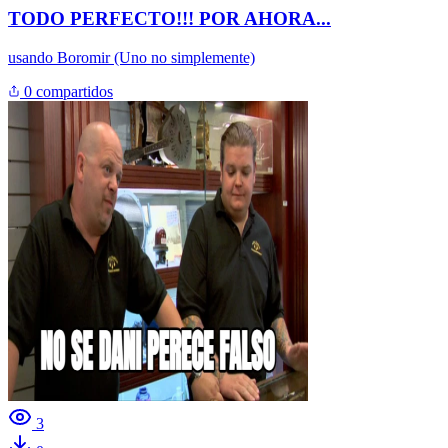
TODO PERFECTO!!! POR AHORA...
usando
Boromir (Uno no simplemente)
0 compartidos
3