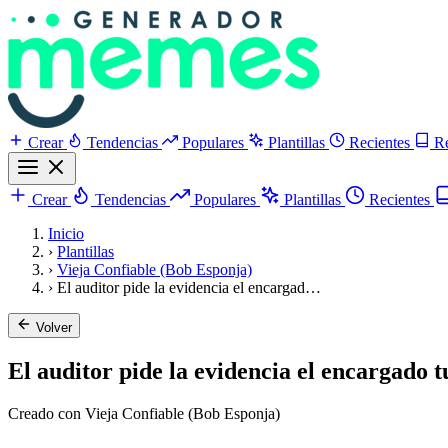
Crear
Tendencias
Populares
Plantillas
Recientes
R
Crear
Tendencias
Populares
Plantillas
Recientes
Inicio
›
Plantillas
›
Vieja Confiable (Bob Esponja)
›
El auditor pide la evidencia el encargad…
Volver
El auditor pide la evidencia el encargado t
Creado con Vieja Confiable (Bob Esponja)