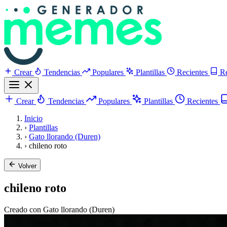
Crear
Tendencias
Populares
Plantillas
Recientes
R
Crear
Tendencias
Populares
Plantillas
Recientes
Inicio
›
Plantillas
›
Gato llorando (Duren)
›
chileno roto
Volver
chileno roto
Creado con Gato llorando (Duren)