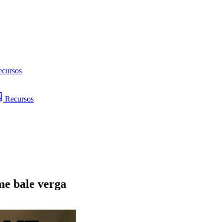
ecursos
Recursos
me bale verga