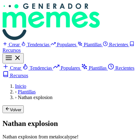
Crear
Tendencias
Populares
Plantillas
Recientes
Recursos
Crear
Tendencias
Populares
Plantillas
Recientes
Recursos
Inicio
›
Plantillas
›
Nathan explosion
Volver
Nathan explosion
Nathan explosion from metalocalypse!