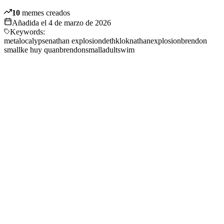
10
memes creados
Añadida el
4 de marzo de 2026
Keywords:
metalocalypse
nathan explosion
dethklok
nathan
explosion
brendon
small
ke huy quan
brendon
small
adultswim