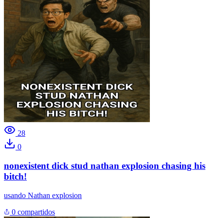
28
0
nonexistent dick stud nathan explosion chasing his
bitch!
usando
Nathan explosion
0 compartidos