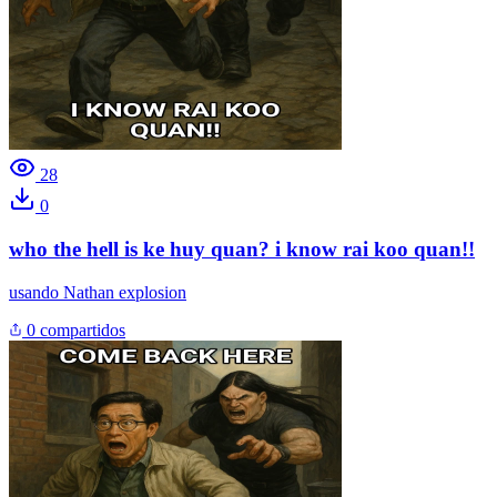
28
0
who the hell is ke huy quan? i know rai koo quan!!
usando
Nathan explosion
0 compartidos