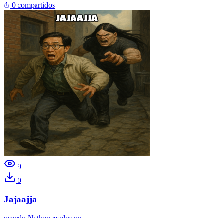
0 compartidos
9
0
Jajaajja
usando
Nathan explosion