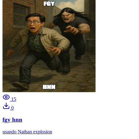
15
0
fgy hnn
usando
Nathan explosion