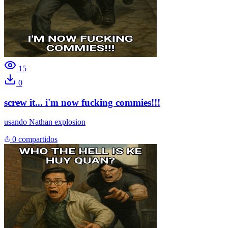
15
0
screw it... i'm now fucking commies!!!
usando
Nathan explosion
0 compartidos