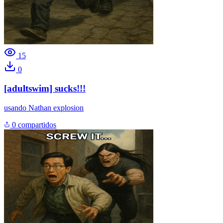
15
0
[adultswim] sucks!!!
usando
Nathan explosion
0 compartidos