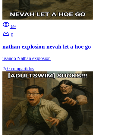
69
0
nathan explosion nevah let a hoe go
usando
Nathan explosion
0 compartidos