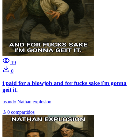
19
0
i paid for a blowjob and for fucks sake i'm gonna
geit it.
usando
Nathan explosion
0 compartidos